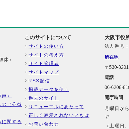
このサイトについて
大阪市役
サイトの使い方
法人番号：6
サイトの考え方
所在地
中無休）
サイト管理者
〒530-82
サイトマップ
電話
RSS配信
06-6208-
掲載データを使う
の声）
開庁時間
過去のサイト
もの（公益
リニューアルにあたって
月曜日から
正しく表示されないときは
で
等に関する
お問い合わせ
（土曜日、