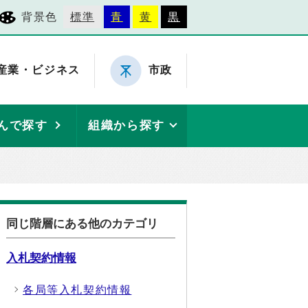
背景色
標準
青
黄
黒
産業・ビジネス
市政
んで探す
組織から探す
同じ階層にある他のカテゴリ
入札契約情報
各局等入札契約情報