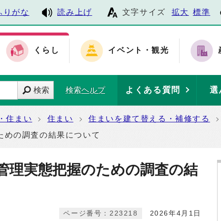
ふりがな
読み上げ
文字サイズ
拡大
標準
くらし
イベント・観光
よくある質問
選
検索
検索ヘルプ
・住まい
住まい
住まいを建て替える・補修する
ための調査の結果について
管理実態把握のための調査の結
ページ番号：223218
2026年4月1日