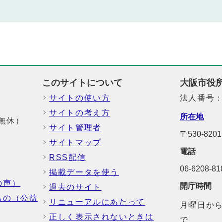
このサイトについて
大阪市役
サイトの使い方
法人番号：6
サイトの考え方
所在地
中無休）
サイト管理者
〒530-8
サイトマップ
電話
RSS配信
06-6208-
掲載データを使う
の声）
開庁時間
過去のサイト
もの（公益
リニューアルにあたって
月曜日から
正しく表示されないときは
で