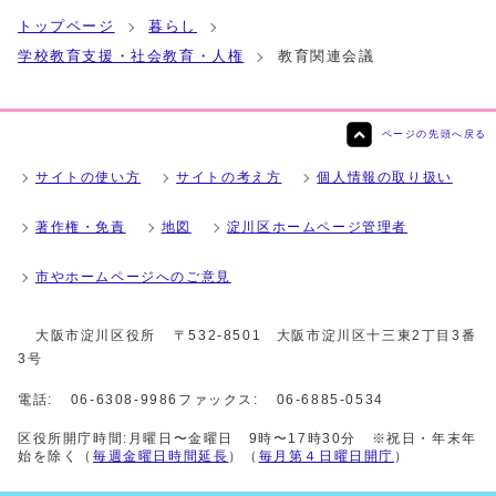
トップページ
暮らし
学校教育支援・社会教育・人権
教育関連会議
ページの先頭へ戻る
サイトの使い方
サイトの考え方
個人情報の取り扱い
著作権・免責
地図
淀川区ホームページ管理者
市やホームページへのご意見
大阪市淀川区役所
〒532-8501 大阪市淀川区十三東2丁目3番
3号
電話:
06-6308-9986
ファックス:
06-6885-0534
区役所開庁時間:月曜日〜金曜日 9時〜17時30分 ※祝日・年末年
始を除く（
毎週金曜日時間延長
）（
毎月第４日曜日開庁
）