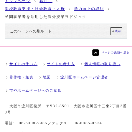
トップページ
暮らし
学校教育支援・社会教育・人権
学力向上の取組
民間事業者を活用した課外授業ヨドジュク
このページへの別ルート
表示
ページの先頭へ戻る
サイトの使い方
サイトの考え方
個人情報の取り扱い
著作権・免責
地図
淀川区ホームページ管理者
市やホームページへのご意見
大阪市淀川区役所
〒532-8501 大阪市淀川区十三東2丁目3番
3号
電話:
06-6308-9986
ファックス:
06-6885-0534