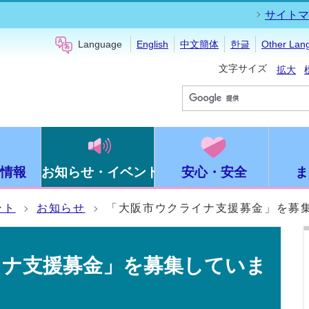
サイトマ
Language
English
中文簡体
한글
Other Lan
文字サイズ
拡大
情報
お知らせ・イベント
安心・安全
ま
ント
お知らせ
「大阪市ウクライナ支援募金」を募
イナ支援募金」を募集していま