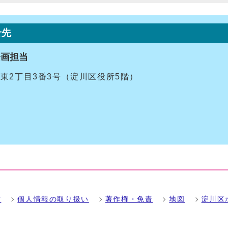
せ先
企画担当
十三東2丁目3番3号（淀川区役所5階）
方
個人情報の取り扱い
著作権・免責
地図
淀川区