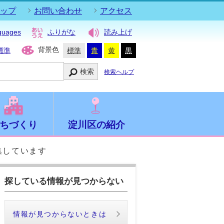
ップ
お問い合わせ
アクセス
guages
ふりがな
読み上げ
背景色
標準
標準
青
黄
黒
検索
検索ヘルプ
ちづくり
淀川区の紹介
集しています
探している情報が見つからない
情報が見つからないときは