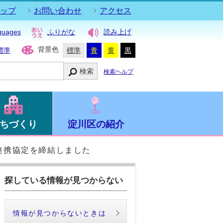
ップ
お問い合わせ
アクセス
guages
ふりがな
読み上げ
背景色
標準
標準
青
黄
黒
検索
検索ヘルプ
ちづくり
淀川区の紹介
連携協定を締結しました
探している情報が見つからない
情報が見つからないときは