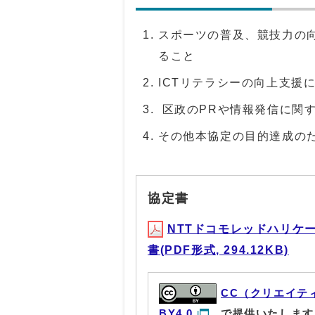
スポーツの普及、競技力の
ること
ICTリテラシーの向上支援
区政のPRや情報発信に関
その他本協定の目的達成の
協定書
NTTドコモレッドハリケ
書(PDF形式, 294.12KB)
CC（クリエイテ
BY4.0
で提供いたします