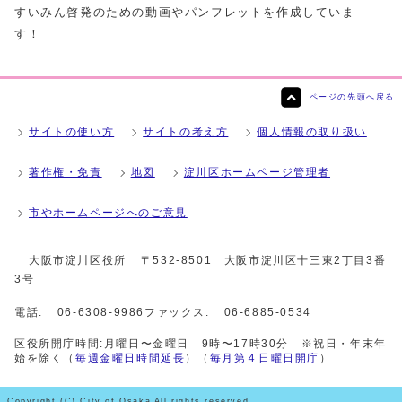
すいみん啓発のための動画やパンフレットを作成していま
す！
ページの先頭へ戻る
サイトの使い方
サイトの考え方
個人情報の取り扱い
著作権・免責
地図
淀川区ホームページ管理者
市やホームページへのご意見
大阪市淀川区役所
〒532-8501 大阪市淀川区十三東2丁目3番
3号
電話:
06-6308-9986
ファックス:
06-6885-0534
区役所開庁時間:月曜日〜金曜日 9時〜17時30分 ※祝日・年末年
始を除く（
毎週金曜日時間延長
）（
毎月第４日曜日開庁
）
Copyright (C) City of Osaka All rights reserved.