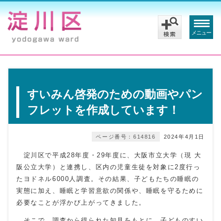
メニュー
すいみん啓発のための動画やパン
フレットを作成しています！
ページ番号：614816
2024年4月1日
淀川区で平成28年度・29年度に、大阪市立大学（現 大
阪公立大学）と連携し、区内の児童生徒を対象に2度行っ
たヨドネル6000人調査。その結果、子どもたちの睡眠の
実態に加え、睡眠と学習意欲の関係や、睡眠を守るために
必要なことが浮かび上がってきました。
そこで、調査から得られた知見をもとに、子どものすい