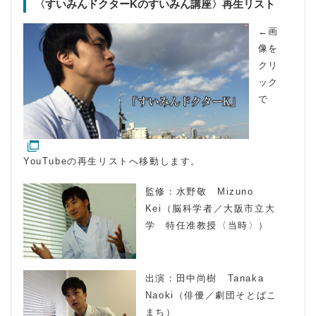
〈すいみんドクターKのすいみん講座〉再生リスト
←画
像を
クリ
ック
で
YouTubeの再生リストへ移動します。
監修：水野敬 Mizuno
Kei（脳科学者／大阪市立大
学 特任准教授〈当時〉）
出演：田中尚樹 Tanaka
Naoki（俳優／劇団そとばこ
まち）