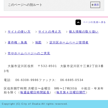
このページへの別ルート
表示
ページの先頭へ戻る
サイトの使い方
サイトの考え方
個人情報の取り扱い
著作権・免責
地図
淀川区ホームページ管理者
市やホームページへのご意見
大阪市淀川区役所
〒532-8501 大阪市淀川区十三東2丁目3番
3号
電話:
06-6308-9986
ファックス:
06-6885-0534
区役所開庁時間:月曜日〜金曜日 9時〜17時30分 ※祝日・年末年
始を除く（
毎週金曜日時間延長
）（
毎月第４日曜日開庁
）
Copyright (C) City of Osaka All rights reserved.