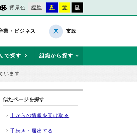
背景色
標準
青
黄
黒
産業・ビジネス
市政
んで探す
組織から探す
ています
似たページを探す
市からの情報を受け取る
手続き・届出する