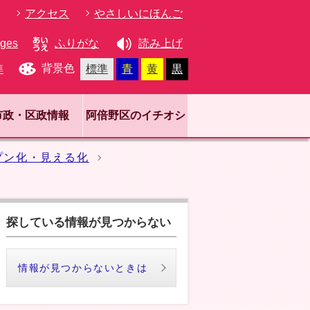
アクセス
やさしいにほんご
ages
ふりがな
読み上げ
背景色
準
標準
青
黄
黒
市政・区政情報
阿倍野区のイチオシ
プン化・見える化
探している情報が見つからない
情報が見つからないときは