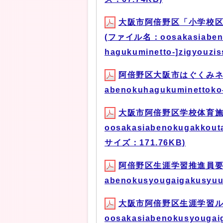
大阪市阿倍野区「小学校
(ファイル名：oosakasiabenok
hagukuminetto-]zigyouz
阿倍野区大阪市はぐくみネ
abenokuhagukuminettoko
大阪市阿倍野区学校体育施
oosakasiabenokugakkouta
サイズ：171.76KB)
阿倍野区生涯学習推進員要
abenokusyougaigakusyu
大阪市阿倍野区生涯学習ル
oosakasiabenokusyougai