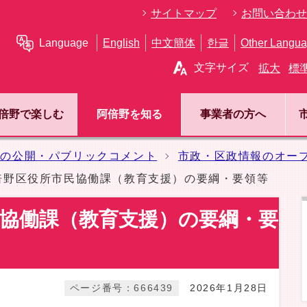
サイトマップ
お問い合わせ
Language
English
中文簡体
한글
Other Langu
文字サイズ
拡大
標
倍野で楽しむ
阿倍野を知る
事業者の方へ
報の公開・パブリックコメント
市政・区政情報のオー
倍野区役所市民協働課（教育支援）の要綱・要領等
協働課（教育支援）の要綱・要
ページ番号：666439
2026年1月28日