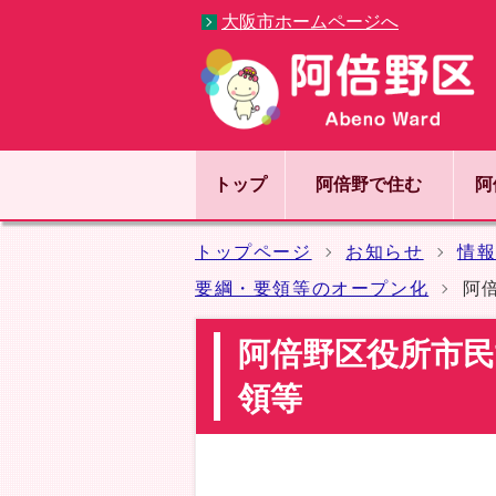
大阪市ホームページへ
トップ
阿倍野で住む
阿
トップページ
お知らせ
情
要綱・要領等のオープン化
阿
阿倍野区役所市民
領等