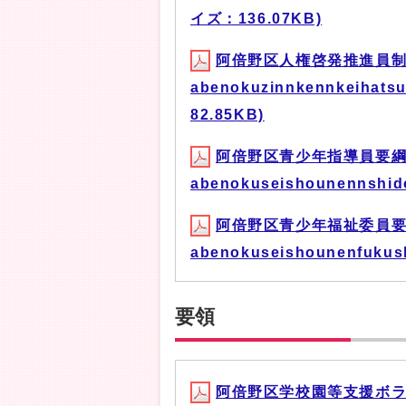
イズ：136.07KB)
阿倍野区人権啓発推進員制
abenokuzinnkennkeihats
82.85KB)
阿倍野区青少年指導員要綱
abenokuseishounennshi
阿倍野区青少年福祉委員要
abenokuseishounenfukus
要領
阿倍野区学校園等支援ボラ