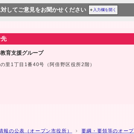
に対してご意見をお聞かせください
入力欄を開く
せ先
課教育支援グループ
区文の里1丁目1番40号（阿倍野区役所2階）
情報の公表（オープン市役所）
要綱・要領等のオープ