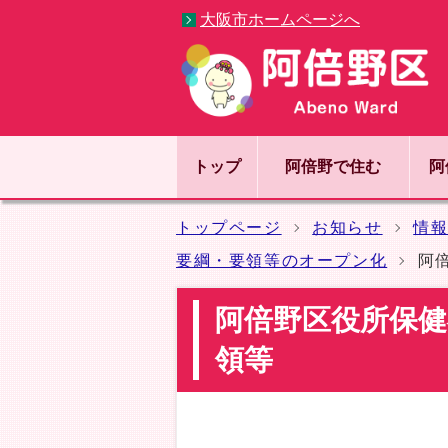
大阪市ホームページへ
トップ
阿倍野で住む
阿
トップページ
お知らせ
情
要綱・要領等のオープン化
阿
阿倍野区役所保健
領等