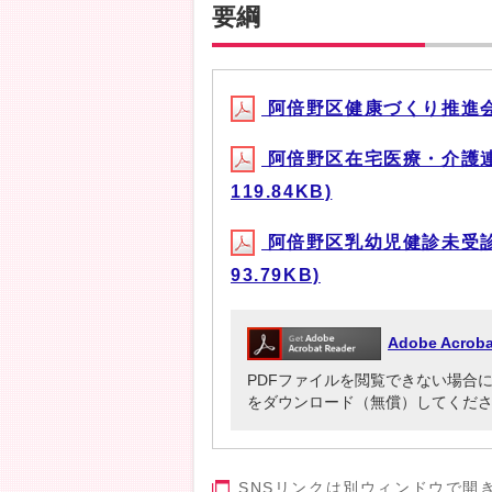
要綱
阿倍野区健康づくり推進会議
阿倍野区在宅医療・介護連
119.84KB)
阿倍野区乳幼児健診未受診
93.79KB)
Adobe Acr
PDFファイルを閲覧できない場合には、Ado
をダウンロード（無償）してくだ
SNSリンクは別ウィンドウで開