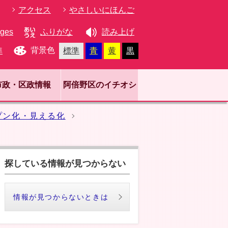
アクセス
やさしいにほんご
ages
ふりがな
読み上げ
背景色
準
標準
青
黄
黒
市政・区政情報
阿倍野区のイチオシ
プン化・見える化
探している情報が見つからない
情報が見つからないときは