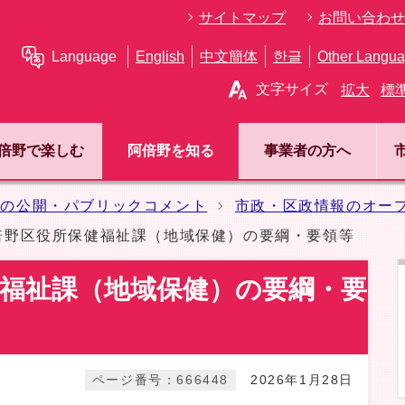
サイトマップ
お問い合わせ
Language
English
中文簡体
한글
Other Langu
文字サイズ
拡大
標
倍野で楽しむ
阿倍野を知る
事業者の方へ
報の公開・パブリックコメント
市政・区政情報のオー
倍野区役所保健福祉課（地域保健）の要綱・要領等
福祉課（地域保健）の要綱・要
ページ番号：666448
2026年1月28日