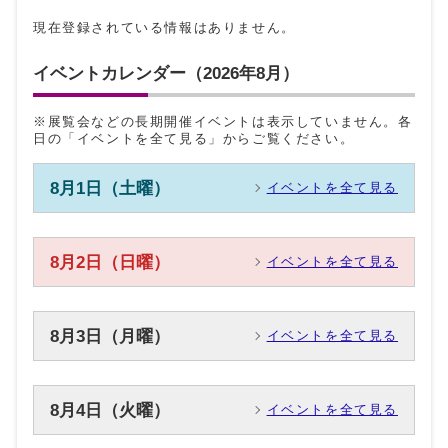
現在登録されている情報はありません。
イベントカレンダー（2026年8月）
※展覧会などの長期開催イベントは表示していません。
各
日の「イベントを全て見る」からご覧ください。
8月1日（土曜）
イベントを全て見る
8月2日（日曜）
イベントを全て見る
8月3日（月曜）
イベントを全て見る
8月4日（火曜）
イベントを全て見る