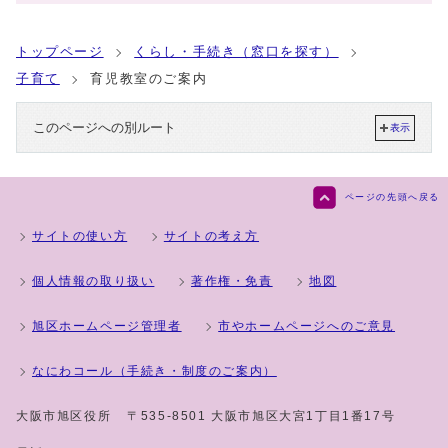
トップページ
くらし・手続き（窓口を探す）
子育て
育児教室のご案内
このページへの別ルート
表示
ページの先頭へ戻る
サイトの使い方
サイトの考え方
個人情報の取り扱い
著作権・免責
地図
旭区ホームページ管理者
市やホームページへのご意見
なにわコール（手続き・制度のご案内）
大阪市旭区役所
〒535-8501 大阪市旭区大宮1丁目1番17号