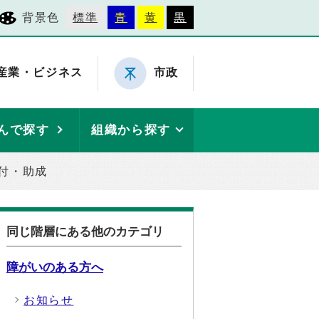
背景色
標準
青
黄
黒
産業・ビジネス
市政
んで探す
組織から探す
付・助成
同じ階層にある他のカテゴリ
障がいのある方へ
お知らせ