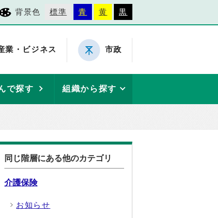
背景色
標準
青
黄
黒
産業・ビジネス
市政
んで探す
組織から探す
同じ階層にある他のカテゴリ
介護保険
お知らせ