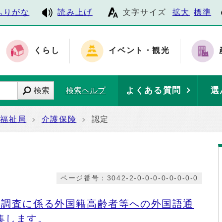
ふりがな
読み上げ
文字サイズ
拡大
標準
くらし
イベント・観光
よくある質問
選
検索
検索ヘルプ
福祉局
介護保険
認定
ページ番号：3042-2-0-0-0-0-0-0-0-0
問調査に係る外国籍高齢者等への外国語通
集します。