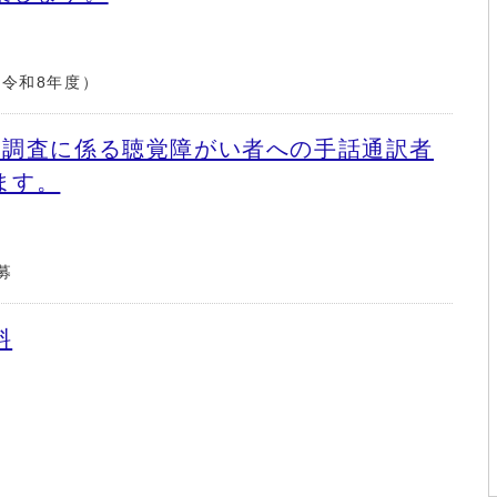
令和8年度）
問調査に係る聴覚障がい者への手話通訳者
ます。
募
料