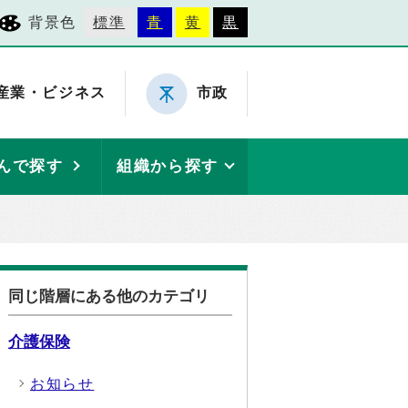
背景色
標準
青
黄
黒
産業・ビジネス
市政
んで探す
組織から探す
同じ階層にある他のカテゴリ
介護保険
お知らせ