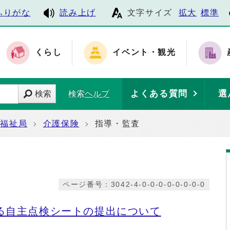
ふりがな
読み上げ
文字サイズ
拡大
標準
くらし
イベント・観光
よくある質問
選
検索
検索ヘルプ
福祉局
介護保険
指導・監査
ページ番号：3042-4-0-0-0-0-0-0-0-0
る自主点検シートの提出について