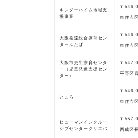
〒546-
キンダーハイム地域支
援事業
東住吉区
〒546-
大阪発達総合療育セン
ターふたば
東住吉区
大阪市更生療育センタ
〒547-
ー（児童発達支援セン
平野区喜
ター）
〒546-
ところ
東住吉区
〒557-
ヒューマンインクルー
シブセンタークリエバ
西成区長橋