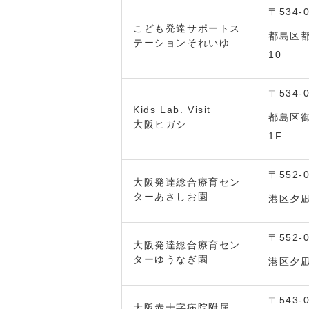
〒534-
こども発達サポートス
都島区都
テーションそれいゆ
10
〒534-
Kids Lab. Visit
都島区御
大阪ヒガシ
1F
〒552-
大阪発達総合療育セン
ターあさしお園
港区夕凪2
〒552-
大阪発達総合療育セン
ターゆうなぎ園
港区夕凪2
〒543-
大阪赤十字病院附属