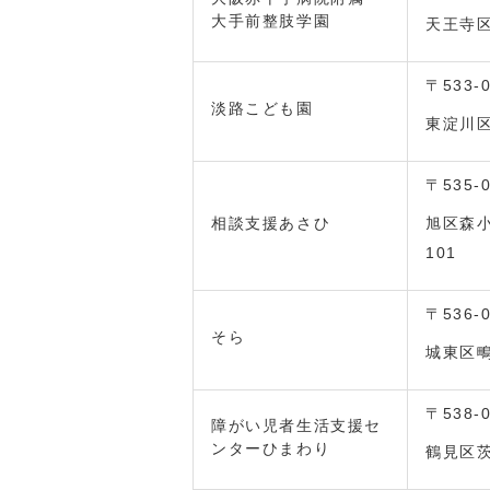
大手前整肢学園
天王寺区
〒533-
淡路こども園
東淀川区
〒535-
相談支援あさひ
旭区森小路
101
〒536-
そら
城東区鴫
〒538-
障がい児者生活支援セ
ンターひまわり
鶴見区茨