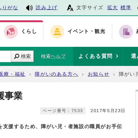
ふりがな
読み上げ
文字サイズ
拡大
標準
くらし
イベント・観光
よくある質問
選
検索
検索ヘルプ
医療・福祉
障がいのある方へ
お知らせ
障がい
援事業
ページ番号：7533
2017年5月23日
支援するため、障がい児・者施設の職員がお手伝