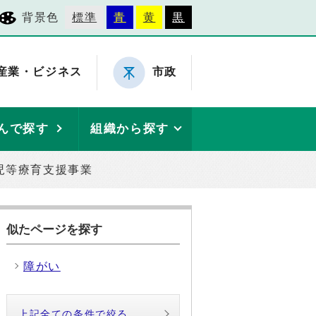
背景色
標準
青
黄
黒
産業・ビジネス
市政
んで探す
組織から探す
児等療育支援事業
似たページを探す
障がい
上記全ての条件で絞る