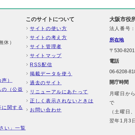
このサイトについて
大阪市役
サイトの使い方
法人番号：6
サイトの考え方
所在地
中無休）
サイト管理者
〒530-8
サイトマップ
電話
RSS配信
06-6208-
掲載データを使う
の声）
開庁時間
過去のサイト
もの（公益
リニューアルにあたって
月曜日から
正しく表示されないときは
で
等に関する
お問い合わせ
（土曜日、
翌年1月3
さい」一覧