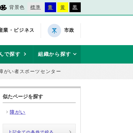
背景色
標準
青
黄
黒
産業・ビジネス
市政
んで探す
組織から探す
障がい者スポーツセンター
似たページを探す
障がい
上記全ての条件で絞る