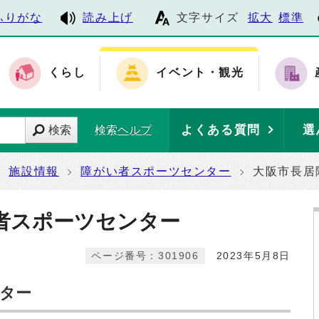
ふりがな
読み上げ
文字サイズ
拡大
標準
くらし
イベント・観光
よくある質問
選
検索
検索ヘルプ
施設情報
障がい者スポーツセンター
大阪市長居
者スポーツセンター
ページ番号：301906
2023年5月8日
ター