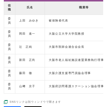
役
氏名
職業等
職
委
上田 みゆき
被保険者代表
員
委
岡田 進一
大阪公立大学大学院教授
員
委
辻 正純
大阪市医師会連合会会長
員
委
新田 正尚
大阪市老人福祉施設連盟業務執行理事
員
委
藤田 徹
大阪介護支援専門員協会理事
員
委
山﨑 京子
大阪府訪問看護ステーション協会理事
員
SNSリンクは別ウィンドウで開きます