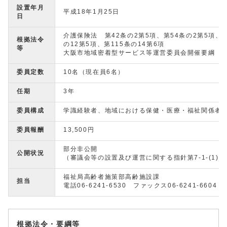
設置年月
平成18年1月25日
日
介護保険法 第42条の2第5項、第54条の2第5項、第
根拠法令
の12第5項、第115条の14第6項
等
大阪市地域密着型サービス等運営委員会開催要綱
委員定数
10名（現在員6名）
任期
3年
委員構成
学識経験者、地域における保健・医療・福祉関係者
委員報酬
13,500円
部分非公開
公開状況
（審議会等の設置及び運営に関する指針第7-1-(1)イ
福祉局高齢者施策部高齢施設課
担当
電話06-6241-6530 ファックス06-6241-6604
根拠法令・要綱等