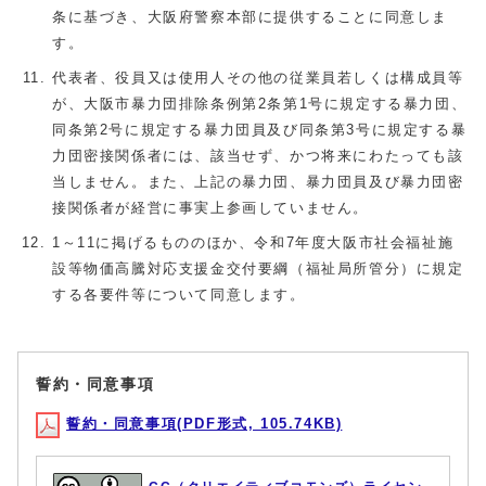
条に基づき、大阪府警察本部に提供することに同意しま
す。
代表者、役員又は使用人その他の従業員若しくは構成員等
が、大阪市暴力団排除条例第2条第1号に規定する暴力団、
同条第2号に規定する暴力団員及び同条第3号に規定する暴
力団密接関係者には、該当せず、かつ将来にわたっても該
当しません。また、上記の暴力団、暴力団員及び暴力団密
接関係者が経営に事実上参画していません。
1～11に掲げるもののほか、令和7年度大阪市社会福祉施
設等物価高騰対応支援金交付要綱（福祉局所管分）に規定
する各要件等について同意します。
誓約・同意事項
誓約・同意事項(PDF形式, 105.74KB)