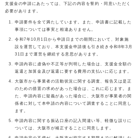
支援金の申請にあたっては、下記の内容を誓約・同意いただく
必要があります。
申請要件を全て満たしています。また、申請書に記載した
事項については事実と相違ありません。
令和7年10月1日から申請日までの期間において、対象施
設を運営しており、本支援金申請後も引き続き令和8年3月
31日まで運営を継続する意思があります。
申請内容に虚偽や不正等が判明した場合は、支援金全額の
返還と加算金及び返還に要する費用の支払いに応じます。
大阪市から事業者の活動状況に関する調査、報告又は是正
のための措置の求めがあった場合は、これに応じます。ま
た、申請内容に疑義があった場合に、大阪市が事業者の関
係者に対して本申請の内容について調査することに同意し
ます。
申請内容に関する振込口座の記入間違い等、軽微な誤りに
ついては、大阪市が補正することに同意します。
申請内容の不備が、大阪市が指定する期限までに解消しな