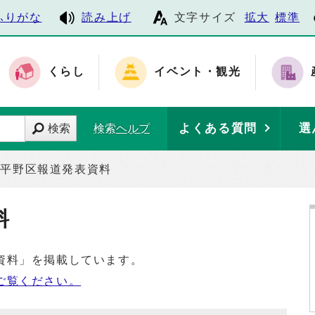
ふりがな
読み上げ
文字サイズ
拡大
標準
くらし
イベント・観光
よくある質問
選
検索
検索ヘルプ
平野区報道発表資料
料
資料」を掲載しています。
ご覧ください。