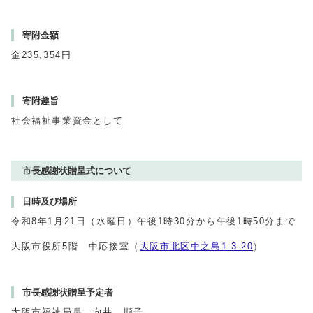
寄附金額
金235,354円
寄附趣旨
社会福祉事業資金として
市長感謝状贈呈式について
日時及び場所
令和8年1月21日（水曜日）午後1時30分から午後1時50分まで
大阪市役所5階 中応接室（
大阪市北区中之島1-3-20
）
市長感謝状贈呈予定者
大阪市福祉局長 向井 順子