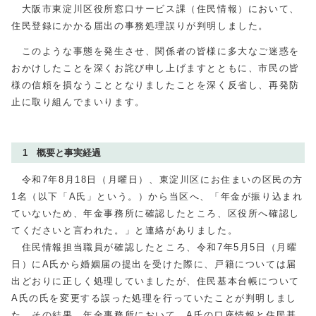
大阪市東淀川区役所窓口サービス課（住民情報）において、
住民登録にかかる届出の事務処理誤りが判明しました。
このような事態を発生させ、関係者の皆様に多大なご迷惑を
おかけしたことを深くお詫び申し上げますとともに、市民の皆
様の信頼を損なうこととなりましたことを深く反省し、再発防
止に取り組んでまいります。
1 概要と事実経過
令和7年8月
18
日（月曜日）、東淀川区にお住まいの区民の方
1名（以下「A氏」という。）から当区へ、「年金が振り込まれ
ていないため、年金事務所に確認したところ、区役所へ確認し
てくださいと言われた。」と連絡がありました。
住民情報担当職員が確認したところ、令和7年5月5日（月曜
日）にA氏から婚姻届の提出を受けた際に、戸籍については届
出どおりに正しく処理していましたが、住民基本台帳について
A氏の氏を変更する誤った処理を行っていたことが判明しまし
た。その結果、年金事務所において、A氏の口座情報と住民基