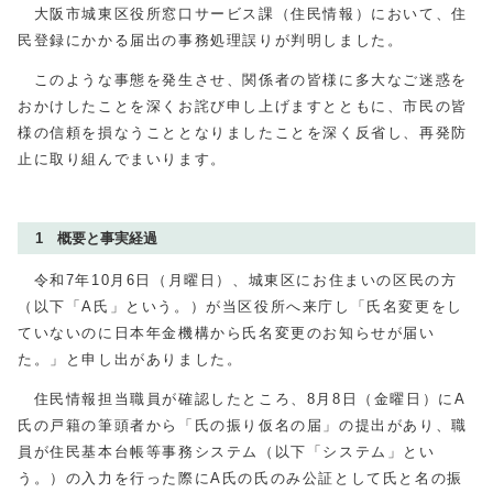
大阪市城東区役所窓口サービス課（住民情報）において、住
民登録にかかる届出の事務処理誤りが判明しました。
このような事態を発生させ、関係者の皆様に多大なご迷惑を
おかけしたことを深くお詫び申し上げますとともに、市民の皆
様の信頼を損なうこととなりましたことを深く反省し、再発防
止に取り組んでまいります。
1 概要と事実経過
令和7年10月6日（月曜日）、城東区にお住まいの区民の方
（以下「A氏」という。）が当区役所へ来庁し「氏名変更をし
ていないのに日本年金機構から氏名変更のお知らせが届い
た。」と申し出がありました。
住民情報担当職員が確認したところ、8月8日（金曜日）にA
氏の戸籍の筆頭者から「氏の振り仮名の届」の提出があり、職
員が住民基本台帳等事務システム（以下「システム」とい
う。）の入力を行った際にA氏の氏のみ公証として氏と名の振