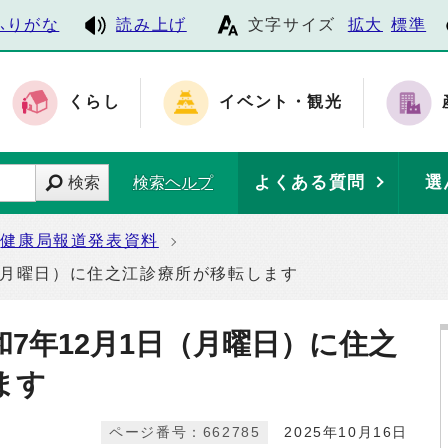
ふりがな
読み上げ
文字サイズ
拡大
標準
くらし
イベント・観光
よくある質問
選
検索
検索ヘルプ
健康局報道発表資料
（月曜日）に住之江診療所が移転します
7年12月1日（月曜日）に住之
ます
ページ番号：662785
2025年10月16日