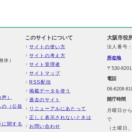
このサイトについて
大阪市役
サイトの使い方
法人番号：6
サイトの考え方
所在地
中無休）
サイト管理者
〒530-8
サイトマップ
電話
RSS配信
06-6208-
掲載データを使う
の声）
開庁時間
過去のサイト
もの（公益
リニューアルにあたって
月曜日から
正しく表示されないときは
で
等に関する
お問い合わせ
（土曜日、