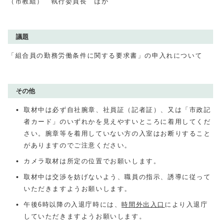
（市教組） 執行委員長 ほか
議題
「組合員の勤務労働条件に関する要求書」の申入れについて
その他
取材中は必ず自社腕章、社員証（記者証）、又は「市政記
者カード」のいずれかを見えやすいところに着用してくだ
さい。腕章等を着用していない方の入室はお断りすること
がありますのでご注意ください。
カメラ取材は所定の位置でお願いします。
取材中は交渉を妨げないよう、職員の指示、誘導に従って
いただきますようお願いします。
午後6時以降の入退庁時には、
時間外出入口
により入退庁
していただきますようお願いします。