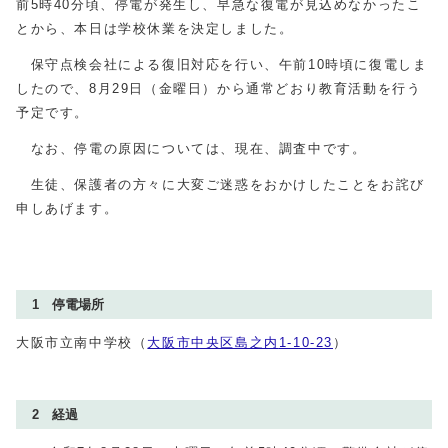
前
5
時
40
分頃、停電が発生し、早急な復電が見込めなかったこ
とから、本日は学校休業を決定しました。
保守点検会社による復旧対応を行い、午前
10
時頃に復電しま
したので、8月
29
日（金曜日）から通常どおり教育活動を行う
予定です。
なお、停電の原因については、現在、調査中です。
生徒、保護者の方々に大変ご迷惑をおかけしたことをお詫び
申しあげます。
1 停電場所
大阪市立南中学校（
大阪市中央区島之内
1-10-23
）
2 経過