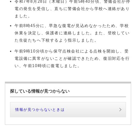
令和
7
年
8
月
28
日（木曜日）午前5時
40
分頃、警備会社が停
電の発生を受信し、直ちに警備会社から学校へ連絡があり
ました。
午前8時
45
分に、早急な復電が見込めなかったため、学校
休業を決定し、保護者に連絡しました。また、登校してい
た生徒たちへ下校するよう指示しました。
午前9時
10
分頃から保守点検会社による点検を開始し、受
電設備に異常がないことが確認できたため、復旧対応を行
い、午前10時頃に復電しました。
探している情報が見つからない
情報が見つからないときは