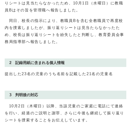
りシートは見当たらなかったため、
10
月
1
日（水曜日）に教職
員Bはその旨を管理職へ報告しました。
同日、校長の指示により、教職員Bを含む全教職員で再度校
内を捜索しましたが、振り返りシートは見当たらなかったた
め、校長は振り返りシートを紛失したと判断し、教育委員会事
務局指導部へ報告しました。
2 記録用紙に含まれる個人情報
提出した
23
名の児童のうち名前を記載した
21
名の児童名
3 判明後の対応
10月2日（木曜日）以降、当該児童のご家庭に電話にて連絡
を行い、経過のご説明と謝罪、さらに今後も継続して振り返り
シートを捜索することをお伝えしています。