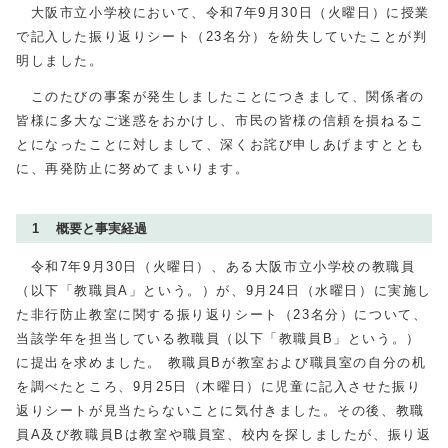
大阪市立小学校において、令和7年9月30日（火曜日）に授業
で記入した振り返りシート（23名分）を紛失していたことが判
明しました。
このたびの事案が発生しましたことにつきまして、関係者の
皆様に多大なご迷惑をおかけし、市民の皆様の信頼を損ねるこ
とになったことに対しまして、深くお詫び申しあげますととも
に、再発防止に努めてまいります。
1 概要と事実経過
令和
7
年9月
30
日（火曜日）、ある大阪市立小学校の教職員
（以下「教職員A」という。）が、9月
24
日（水曜日）に実施し
た非行防止教室に関する振り返りシート（
23
名分）について、
当該学年を担当している教職員（以下「教職員B」という。）
に提出を求めました。 教職員Bが教室および職員室の自分の机
を調べたところ、9月
25
日（木曜日）に児童に記入させた振り
返りシートが見当たらないことに気付きました。その後、教職
員A及び教職員Bは教室や職員室、校内を探しましたが、振り返