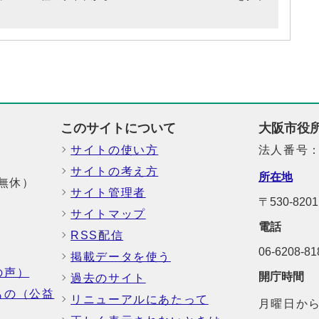
このサイトについて
大阪市役
サイトの使い方
法人番号：6
サイトの考え方
所在地
中無休）
サイト管理者
〒530-8
サイトマップ
電話
RSS配信
06-6208-
掲載データを使う
の声）
開庁時間
過去のサイト
もの（公益
リニューアルにあたって
月曜日から