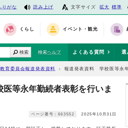
ふりがな
読み上げ
文字サイズ
拡大
標準
くらし
イベント・観光
よくある質問
選
検索
検索ヘルプ
教育委員会報道発表資料
報道発表資料 学校医等永
校医等永年勤続者表彰を行いま
ページ番号：663552
2025年10月31日