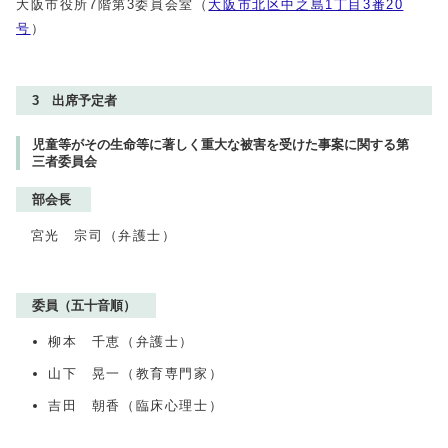
大阪市役所7階第3委員会室（
大阪市北区中之島1丁目3番20
号
）
3 出席予定者
児童等がその生命等に著しく重大な被害を受けた事案に関する第
三者委員会
部会長
宮光 宗司（弁護士）
委員（五十音順）
柳本 千恵（弁護士）
山下 晃一（教育専門家）
吉田 朝香（臨床心理士）