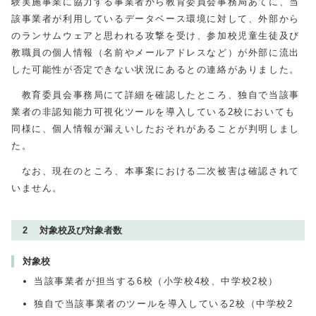
験実施事業に協力する事業者から教育委員会事務局あてに、当
該事業者が利用しているデータベース環境に対して、外部から
のランサムウェアと思われる攻撃を受け、参加校児童生徒及び
教職員の個人情報（名前やメールアドレスなど）が外部に流出
した可能性が否定できない状況にあるとの連絡がありました。
教育委員会事務局にて詳細を確認したところ、独自で当該事
業者の非認知能力可視化ツールを導入している2校においても
同様に、個人情報が漏えいしたおそれがあることが判明しまし
た。
なお、現在のところ、本事案における二次被害は確認されて
いません。
2 対象校及び対象者数
対象校
当該事業者が担当する6校（小学校4校、中学校2校）
独自で当該事業者のツールを導入している
2
校（中学校2