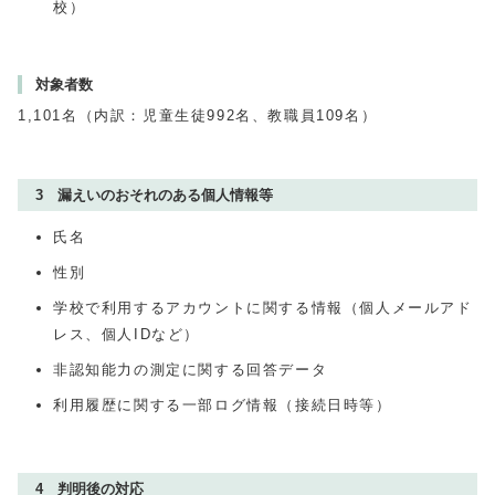
校）
対象者数
1,101名（内訳：児童生徒
992
名、教職員
109
名）
3 漏えいのおそれのある個人情報等
氏名
性別
学校で利用するアカウントに関する情報（個人メールアド
レス、個人
ID
など）
非認知能力の測定に関する回答データ
利用履歴に関する一部ログ情報（接続日時等）
4 判明後の対応