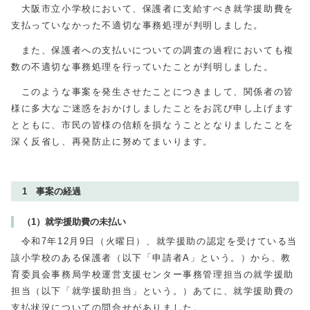
大阪市立小学校において、保護者に支給すべき就学援助費を
支払っていなかった不適切な事務処理が判明しました。
また、保護者への支払いについての調査の過程においても複
数の不適切な事務処理を行っていたことが判明しました。
このような事案を発生させたことにつきまして、関係者の皆
様に多大なご迷惑をおかけしましたことをお詫び申し上げます
とともに、市民の皆様の信頼を損なうこととなりましたことを
深く反省し、再発防止に努めてまいります。
1 事案の経過
（1）就学援助費の未払い
令和7年
12
月
9
日（火曜日）、就学援助の認定を受けている当
該小学校のある保護者（以下「申請者
A
」という。）から、教
育委員会事務局学校運営支援センター事務管理担当の就学援助
担当（以下「就学援助担当」という。）あてに、就学援助費の
支払状況についての問合せがありました。