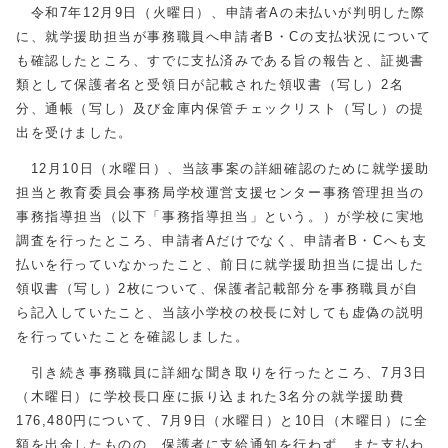
令和7年
12
月9日（火曜日）、申請者
A
の未払いが判明した際
に、就学援助担当が事務職員へ申請者
B
・
C
の支払状況について
も確認したところ、すでに支払済みである旨の報告と、証拠書
類として保護者名と受領日が記載された領収書（写し）2名
分、通帳（写し）及び金庫内保管チェックリスト（写し）の提
出を受けました。
12
月
10
日（水曜日）、当該事案の詳細確認のために就学援助
担当と教育委員会事務局学校運営支援センター事務管理担当の
事務指導担当（以下「事務指導担当」という。）が学校に実地
調査を行ったところ、申請者
A
だけでなく、申請者
B
・
C
へも支
払いを行っていなかったこと、前日に就学援助担当に提出した
領収書（写し）
2
枚について、保護者記載部分を事務職員が自
ら記入していたこと、当該小学校の校長に対しても虚偽の説明
を行っていたことを確認しました。
引き続き事務職員に詳細な聞き取りを行ったところ、
7
月
3
日
（木曜日）に学校長口座に振り込まれた3名分の就学援助費
176,480
円について、
7
月
9
日（水曜日）と
10
日（木曜日）に全
額を出金したものの、保護者に支給通知を行わず、また支払わ