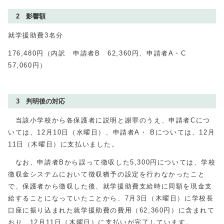
2 影響額
就学援助費3名分
176,480円（内訳 申請者B
62,360
円、申請者A・C
57,060
円）
3 判明後の対応
当該小学校から各保護者に説明と謝罪のうえ、申請者
C
につ
いては、
12
月
10
日（水曜日）、申請者
A
・
B
については、
12
月
11
日（木曜日）に支払いました。
なお、申請者Bから誤って徴収した5,300円については、学校
徴収金システムにおいて徴収猶予の設定を行わなかったこと
で、保護者から徴収した後、就学援助費支給時に同額を現金支
給することになっていたことから、7月3日（木曜日）に学校長
口座に振り込まれた就学援助費の費用（
62,360
円）に含まれて
おり、
12
月
11
日（木曜日）に支払いが完了しています。