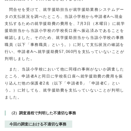
問合せを受けて、就学援助担当が就学援助業務システムデー
タの支払状況を調べたところ、当該小学校から申請者Aへ現金
支払するための就学援助費の費用を、7月
3
日（木曜日）に就学
援助担当から当該小学校の学校長口座へ振込済みであることを
確認しました。そのため、就学援助担当から当該小学校の事務
職員（以下「事務職員」という。）に対して支払状況の確認を
行い、申請者Aへ就学援助費57,060円を支払っていないことが
判明しました。
また、当該小学校において他に同様の事例がないか調査した
ところ、申請者
A
と同日に学校長口座へ就学援助費の費用を振
り込んだ他の保護者2名（以下「申請者
B
」「申請者
C
」とい
う。）に対しても、就学援助費を支払っていないことが判明し
ました。
（2）調査過程で判明した不適切な事務
今回の調査における不適切な事務