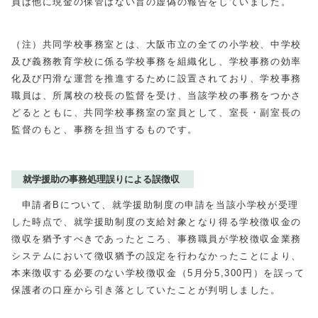
員は他に現金の保管はない旨の虚偽の報告をしていました。
（注）共同学校事務室とは、大阪市立の全ての小学校、中学校
及び義務教育学校に係る学校事務を組織化し、学校事務の効率
化及び円滑な運営を推進するために設置されており、学校事務
職員は、所属校の校長の監督を受け、当該学校の事務をつかさ
どるとともに、共同学校事務室の室員として、室長・副室長の
監督のもと、事務を担当するものです。
就学援助の事務処理誤りによる誤徴収
申請者Bについて、就学援助制度の申請を当該小学校が受理
した時点で、就学援助制度の支給対象となり得る学校徴収金の
徴収を猶予すべきであったところ、事務職員が学校徴収金業務
システムにおいて徴収猶予の設定を行わなかったことにより、
本来徴収する必要のない学校徴収金（5月分5,300円）を誤って
保護者の口座から引き落としていたことが判明しました。