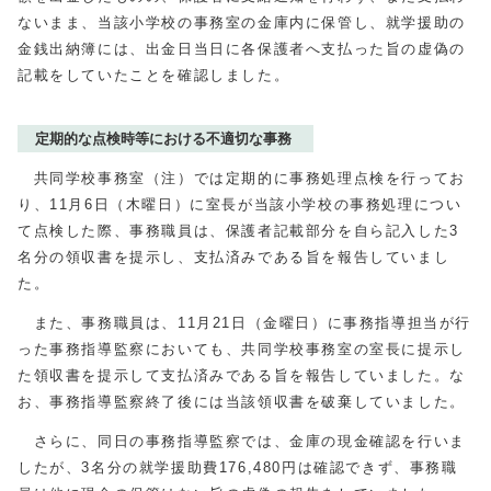
ないまま、当該小学校の事務室の金庫内に保管し、就学援助の
金銭出納簿には、出金日当日に各保護者へ支払った旨の虚偽の
記載をしていたことを確認しました。
定期的な点検時等における不適切な事務
共同学校事務室（注）では定期的に事務処理点検を行ってお
り、
11
月
6
日（木曜日）に室長が当該小学校の事務処理につい
て点検した際、事務職員は、保護者記載部分を自ら記入した3
名分の領収書を提示し、支払済みである旨を報告していまし
た。
また、事務職員は、
11
月
21
日（金曜日）に事務指導担当が行
った事務指導監察においても、共同学校事務室の室長に提示し
た領収書を提示して支払済みである旨を報告していました。な
お、事務指導監察終了後には当該領収書を破棄していました。
さらに、同日の事務指導監察では、金庫の現金確認を行いま
したが、3名分の就学援助費
176,480
円は確認できず、事務職