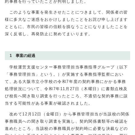
約事務を行っていたことが判明しました。
このような事案を発生させたことにつきまして、関係者の皆
様に多大なご迷惑をおかけしましたことをお詫び申し上げます
とともに、市民の皆様の信頼を損なうことになりましたことを
深く反省し、再発防止に努めてまいります。
1 事案の経過
学校運営支援センター事務管理担当事務指導グループ（以下
「事務管理担当」という。）が実施する事務指導監察におい
て、ある大阪市立小学校の令和7年度の契約事務にかかる事務
処理状況について、令和7年
11
月
27
日（木曜日）に書類点検及
び校長へ聞き取り調査を行ったところ、不適切な契約事務に該
当する可能性がある事案が確認されました。
改めて12月
12
日（金曜日）から事務管理担当が当該校の関係
事務職員への聞き取り調査を実施し、契約関係書類等の確認を
進めたところ、当該校の事務職員が契約時に必要な決裁などの