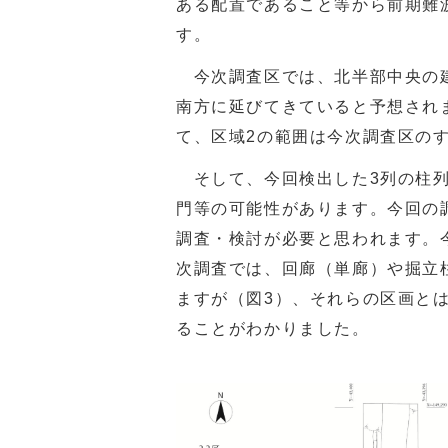
ある配置であること等から前期難
す。
今次調査区では、北半部中央の
南方に延びてきていると予想され
て、区域
2
の範囲は今次調査区の
そして、今回検出した
3
列の柱
門等の可能性があります。今回の
調査・検討が必要と思われます。
次調査では、回廊（単廊）や掘立
ますが（図
3
）、それらの区画と
ることがわかりました。