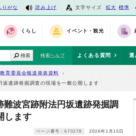
ふりがな
読み上げ
文字サイズ
拡大
標準
くらし
イベント・観光
よくある質問
選
検索
検索ヘルプ
教育委員会報道発表資料
円坂遺跡発掘調査の現場を一般公開します
跡難波宮跡附法円坂遺跡発掘調
開します
ページ番号：670278
2026年1月15日