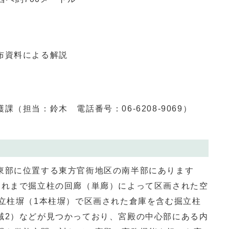
布資料による解説
護課（担当：鈴木 電話番号：
06-6208-9069
）
部に位置する東方官衙地区の南半部にあります
これまで掘立柱の回廊（単廊）によって区画された空
立柱塀（1本柱塀）で区画された倉庫を含む掘立柱
域
2
）などが見つかっており、宮殿の中心部にある内