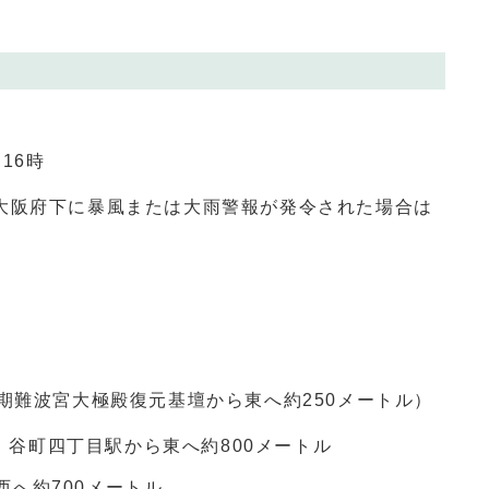
～
16
時
大阪府下に暴風または大雨警報が発令された場合は
難波宮大極殿復元基壇から東へ約
250
メートル）
 谷町四丁目駅から東へ約
800メートル
西へ約
700
メートル