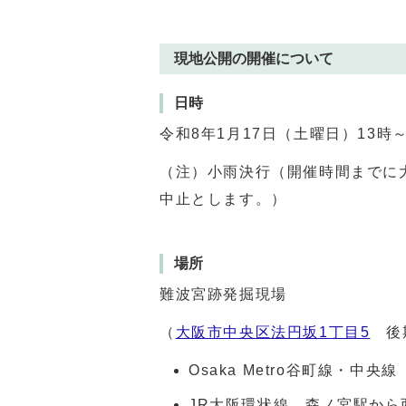
現地公開の開催について
日時
令和
8
年
1
月
17
日（土曜日）
13
時
（注）小雨決行（開催時間までに
中止とします。）
場所
難波宮跡発掘現場
（
大阪市中央区法円坂1丁目5
後期
Osaka Metro
谷町線・中央線
JR
大阪環状線 森ノ宮駅から