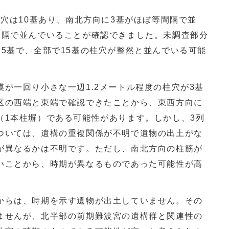
柱穴は
10
基あり、南北方向に
3
基がほぼ等間隔で並
間隔で並んでいることが確認できました。未調査部分
に
5
基で、全部で
15
基の柱穴が整然と並んでいる可能
模が一回り小さな一辺
1.2
メートル程度の柱穴が
3
基
区の西端と東端で確認できたことから、東西方向に
（
1
本柱塀）である可能性があります。しかし、
3
列
ついては、遺構の重複関係が不明で遺物の出土がな
が異なるかは不明です。ただし、南北方向の柱筋が
いことから、時期が異なるものであった可能性が高
らは、時期を示す遺物が出土していません。その
ませんが、北半部の前期難波宮の遺構群と関連性の