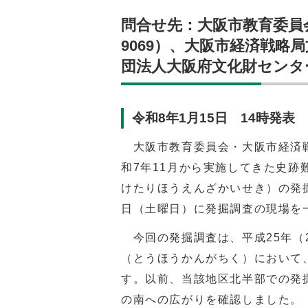
問合せ先：大阪市教育委員会事
9069）、大阪市経済戦略局文
団法人大阪府文化財センター調査
令和8年1月15日 14時発表
大阪市教育委員会・大阪市経済戦
和
7
年
11
月から実施してきた史跡
けたりほうえんざかいせき）の発掘
日（土曜日）に発掘調査の現場を
今回の発掘調査は、平成
25
年（
（とうほうかんがちく）において
す。以前、当該地区北半部での発
の南への広がりを確認しました。