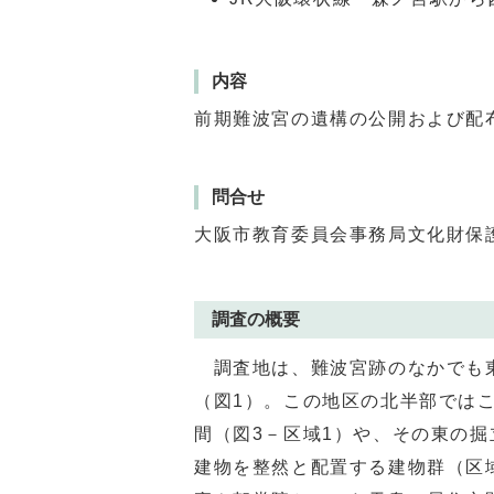
内容
前期難波宮の遺構の公開および配
問合せ
大阪市教育委員会事務局文化財保
調査の概要
調査地は、難波宮跡のなかでも東
（図
1
）。この地区の北半部では
間（図
3
－区域
1
）や、その東の掘
建物を整然と配置する建物群（区