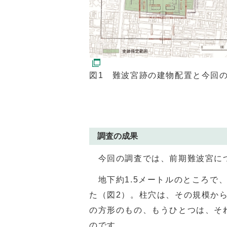
図1 難波宮跡の建物配置と今回
調査の成果
今回の調査では、前期難波宮に
地下約
1.5
メートルのところで
た（図
2
）。柱穴は、その規模か
の方形のもの、もうひとつは、そ
のです。