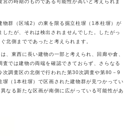
波宮の時期のものである可能性が高いと考えられま
建物群（区域
2
）の東を限る掘立柱塀（
1
本柱塀）が
ましたが、それは検出されませんでした。したがっ
すぐ北側までであったと考えられます。
列は、東西に長い建物の一部と考えられ、回廊や倉、
調査では建物の両端を確認できておらず、さらなる
今次調査区の北側で行われた第
30
次調査や第
80
－
9
柱塀（
1
本柱塀）で区画された建物群が見つかってい
は異なる新たな区画が南側に広がっている可能性があ