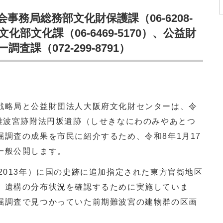
務局総務部文化財保護課（06-6208-
化部文化課（06-6469-5170）、公益財
課（072-299-8791）
略局と公益財団法人大阪府文化財センターは、令
難波宮跡附法円坂遺跡（しせきなにわのみやあとつ
調査の成果を市民に紹介するため、令和8年1月17
一般公開します。
2013
年）に国の史跡に追加指定された東方官衙地区
、遺構の分布状況を確認するために実施していま
掘調査で見つかっていた前期難波宮の建物群の区画