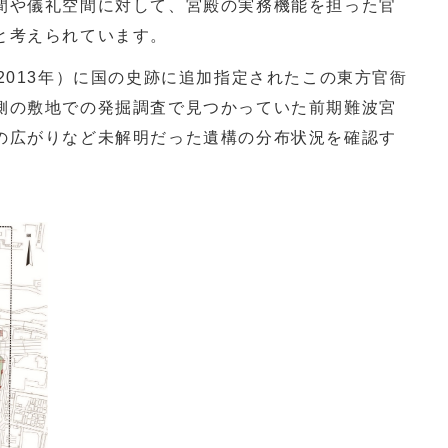
間や儀礼空間に対して、宮殿の実務機能を担った官
と考えられています。
2013
年）に国の史跡に追加指定されたこの東方官衙
側の敷地での発掘調査で見つかっていた前期難波宮
の広がりなど未解明だった遺構の分布状況を確認す