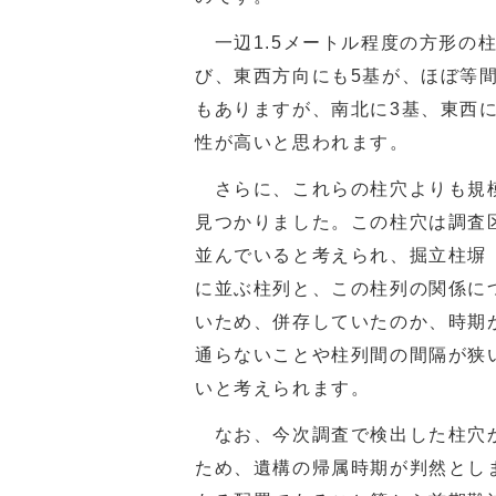
一辺
1.5
メートル程度の方形の
び、東西方向にも
5
基が、ほぼ等
もありますが、南北に
3
基、東西
性が高いと思われます。
さらに、これらの柱穴よりも規
見つかりました。この柱穴は調査
並んでいると考えられ、掘立柱塀
に並ぶ柱列と、この柱列の関係に
いため、併存していたのか、時期
通らないことや柱列間の間隔が狭
いと考えられます。
なお、今次調査で検出した柱穴か
ため、遺構の帰属時期が判然とし