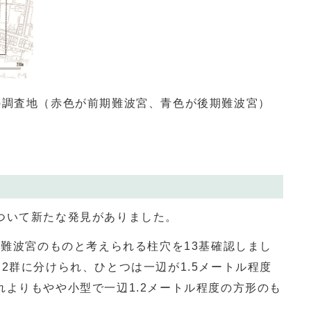
の調査地（赤色が前期難波宮、青色が後期難波宮）
ついて新たな発見がありました。
、難波宮のものと考えられる柱穴を
13
基確認しまし
ら
2
群に分けられ、ひとつは一辺が
1.5
メートル程度
れよりもやや小型で一辺
1.2
メートル程度の方形のも