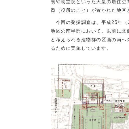
裏や朝堂院といった天皇の居住空
衙（役所のこと）が置かれた地区
今回の発掘調査は、平成
25
年（
地区の南半部において、以前に北
と考えられる建物群の区画の南へ
るために実施しています。