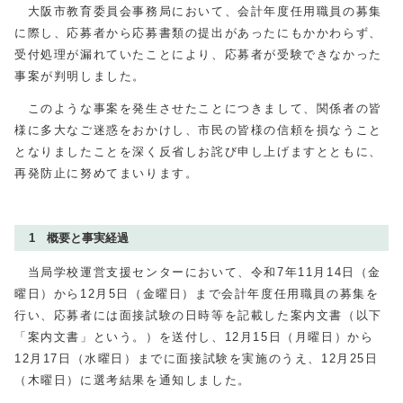
大阪市教育委員会事務局において、会計年度任用職員の募集
に際し、応募者から応募書類の提出があったにもかかわらず、
受付処理が漏れていたことにより、応募者が受験できなかった
事案が判明しました。
このような事案を発生させたことにつきまして、関係者の皆
様に多大なご迷惑をおかけし、市民の皆様の信頼を損なうこと
となりましたことを深く反省しお詫び申し上げますとともに、
再発防止に努めてまいります。
1 概要と事実経過
当局学校運営支援センターにおいて、令和7年
11
月
14
日（金
曜日）から
12
月
5
日（金曜日）まで会計年度任用職員の募集を
行い、応募者には面接試験の日時等を記載した案内文書（以下
「案内文書」という。）を送付し、
12
月
15
日（月曜日）から
12
月
17
日（水曜日）までに面接試験を実施のうえ、
12
月
25
日
（木曜日）に選考結果を通知しました。