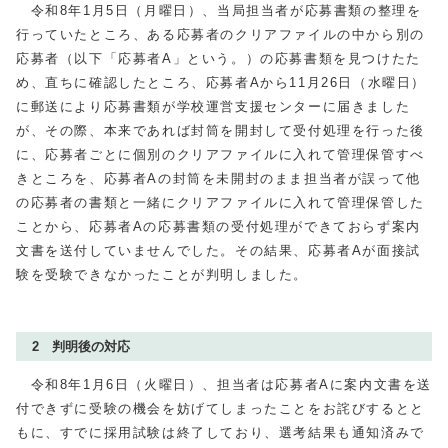
令和8年1月5日（月曜日）、当局担当者が応募書類の整理を
行っていたところ、ある応募者のクリアファイルの中から別の
応募者（以下「応募者A」という。）の応募書類を見つけたた
め、直ちに確認したところ、応募者Aから
11
月
26
日（水曜日）
に郵送により応募書類が学校運営支援センターに届きました
が、その際、本来であれば封筒を開封して受付処理を行った後
に、応募者ごとに個別のクリアファイルに入れて管理保管すべ
きところを、応募者Aの封筒を未開封のまま担当者が誤って他
の応募者の書類と一緒にクリアファイルに入れて管理保管した
ことから、応募者Aの応募書類の受付処理ができておらず案内
文書を送付していませんでした。その結果、応募者Aが面接試
験を受験できなかったことが判明しました。
2 判明後の対応
令和8年1月6日（火曜日）、担当者は応募者Aに案内文書を送
付できずに受験の機会を妨げてしまったことをお詫びするとと
もに、すでに採用試験は終了しており、選考結果も通知済みで