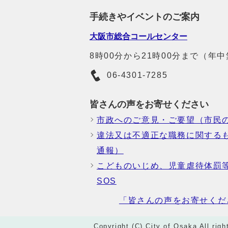
手続きやイベントのご案内
大阪市総合コールセンター
8時00分から21時00分まで（年
06-4301-7285
皆さんの声をお寄せください
市政へのご意見・ご要望（市民
違法又は不適正な職務に関する
通報）
こどものいじめ、児童虐待体罰
SOS
「皆さんの声をお寄せくだ
Copyright (C) City of Osaka All righ