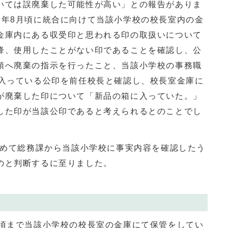
いては誤廃棄した可能性が高い」との報告がありま
7年8月頃に統合に向けて当該小学校の校長室内の金
金庫内にある収受印と思われる印の取扱いについて
降、使用したことがない印であることを確認し、公
頭へ廃棄の指示を行ったこと、当該小学校の事務職
に入っている公印を前任校長と確認し、校長室金庫に
が廃棄した印について「新品の箱に入っていた。」
した印が当該公印であると考えられるとのことでし
改めて総務課から当該小学校に事実内容を確認したう
のと判断するに至りました。
頃まで当該小学校の校長室の金庫にて保管をしてい