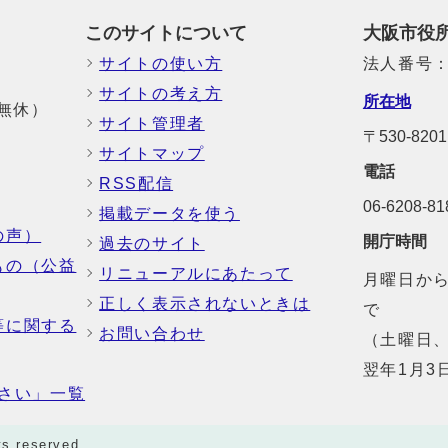
このサイトについて
大阪市役
サイトの使い方
法人番号：6
サイトの考え方
所在地
中無休）
サイト管理者
〒530-8
サイトマップ
電話
RSS配信
06-6208-
掲載データを使う
の声）
開庁時間
過去のサイト
もの（公益
リニューアルにあたって
月曜日から
正しく表示されないときは
で
等に関する
お問い合わせ
（土曜日、
翌年1月3
さい」一覧
ts reserved.