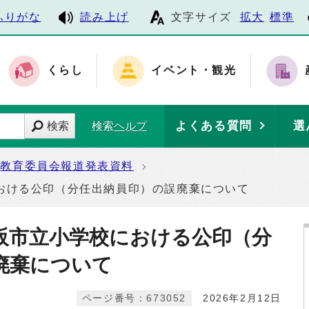
ふりがな
読み上げ
文字サイズ
拡大
標準
くらし
イベント・観光
よくある質問
選
検索
検索ヘルプ
教育委員会報道発表資料
おける公印（分任出納員印）の誤廃棄について
阪市立小学校における公印（分
廃棄について
ページ番号：673052
2026年2月12日