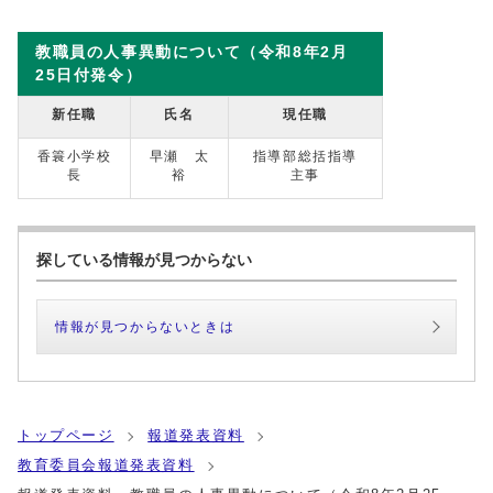
教職員の人事異動について（令和8年2月
25日付発令）
新任職
氏名
現任職
香簑小学校
早瀬 太
指導部総括指導
長
裕
主事
探している情報が見つからない
情報が見つからないときは
トップページ
報道発表資料
教育委員会報道発表資料