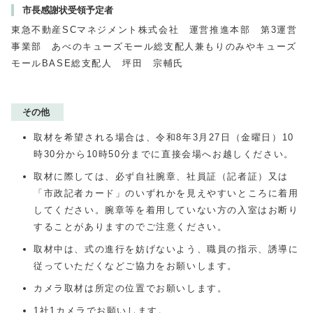
市長感謝状受領予定者
東急不動産SCマネジメント株式会社 運営推進本部 第3運営
事業部 あべのキューズモール総支配人兼もりのみやキューズ
モールBASE総支配人 坪田 宗輔氏
その他
取材を希望される場合は、令和8年3月27日（金曜日）10
時30分から10時50分までに直接会場へお越しください。
取材に際しては、必ず自社腕章、社員証（記者証）又は
「市政記者カード」のいずれかを見えやすいところに着用
してください。腕章等を着用していない方の入室はお断り
することがありますのでご注意ください。
取材中は、式の進行を妨げないよう、職員の指示、誘導に
従っていただくなどご協力をお願いします。
カメラ取材は所定の位置でお願いします。
1社1カメラでお願いします。