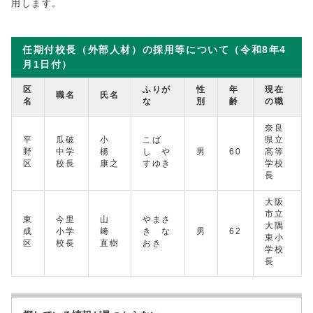
用します。
任期付校長（外部人材）の採用等について（令和8年4
月1日付）
区
ふりが
性
年
現在
職名
氏名
名
な
別
齢
の職
奈良
平
瓜破
小
こば
県立
野
中学
橋
し や
男
60
高等
区
校長
康之
すゆき
学校
長
大阪
市立
東
今里
山
やまさ
大隅
成
小学
﨑
き な
男
62
東小
区
校長
直樹
おき
学校
長