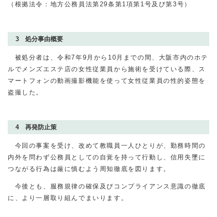
（根拠法令：地方公務員法第
29
条第1項第1号及び第3号）
3 処分事由概要
被処分者は、令和7年9月から10月までの間、大阪市内のホテ
ルでメンズエステ店の女性従業員から施術を受けている際、ス
マートフォンの動画撮影機能を使って女性従業員の性的姿態を
盗撮した。
4 再発防止策
今回の事案を受け、改めて教職員一人ひとりが、勤務時間の
内外を問わず公務員としての自覚を持って行動し、信用失墜に
つながる行為は厳に慎むよう周知徹底を図ります。
今後とも、服務規律の確保及びコンプライアンス意識の徹底
に、より一層取り組んでまいります。