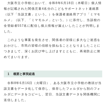
大阪市立小学校において、令和8年6月18日（木曜日）個人情
報が記載された関係児童4名分のこどもサポートネット連絡票
（以下「当該文書」という。）を保護者連絡用アプリ「ミマモ
ルメ」（以下、「ミマモルメ」という。）に添付し、当該校の
全登録者557名に配信し個人情報が漏えいしたことが判明しま
した。
このような事案を発生させ、関係者の皆様に多大なご迷惑を
おかけし、市民の皆様の信頼を損ねることとなりましたことに
つきまして、深くお詫び申し上げますとともに、再発防止に努
めてまいります。
1 概要と事実経過
令和8年6月16日（火曜日）、ある大阪市立小学校の教頭が当
該文書をデータ化して保存し、保存したフォルダから別のフォ
ルダにデータをコピーし、翌日、当該文書データを関係機関に
送信しました。