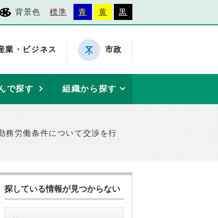
背景色
標準
青
黄
黒
産業・ビジネス
市政
んで探す
組織から探す
勤務労働条件について交渉を行
探している情報が見つからない