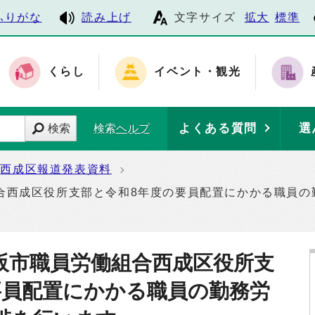
ふりがな
読み上げ
文字サイズ
拡大
標準
くらし
イベント・観光
よくある質問
選
検索
検索ヘルプ
西成区報道発表資料
合西成区役所支部と令和8年度の要員配置にかかる職員の
阪市職員労働組合西成区役所支
要員配置にかかる職員の勤務労