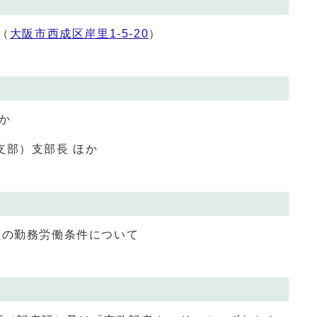
（
大阪市西成区岸里1‐5‐20
）
か
支部）支部長 ほか
員の勤務労働条件について