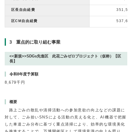
区長自由経費
351,5
区CM自由経費
537,6
3 重点的に取り組む事業
<<新規>>SDGs先進区 此花ごみゼロプロジェクト（仮称）【区
長】
令和8年度予算額
8,679千円
概要
路上ごみの散乱や清掃活動への参加意欲の向上などの課題に
対して、ごみ拾いSNSによる活動の見える化と、AI機器で把握
した車道ごみ分布に基づく重点清掃により、効率的な環境美化
を推進することで、万博開催区として環境意識の向上を図り、