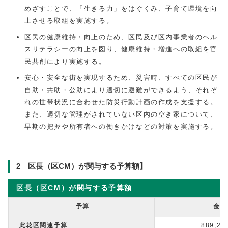
めざすことで、「生きる力」をはぐくみ、子育て環境を向
上させる取組を実施する。
区民の健康維持・向上のため、区民及び区内事業者のヘル
スリテラシーの向上を図り、健康維持・増進への取組を官
民共創により実施する。
安心・安全な街を実現するため、災害時、すべての区民が
自助・共助・公助により適切に避難ができるよう、それぞ
れの世帯状況に合わせた防災行動計画の作成を支援する。
また、適切な管理がされていない区内の空き家について、
早期の把握や所有者への働きかけなどの対策を実施する。
2 区長（区CM）が関与する予算額】
区長（区CM）が関与する予算額
予算
金
此花区関連予算
889,2