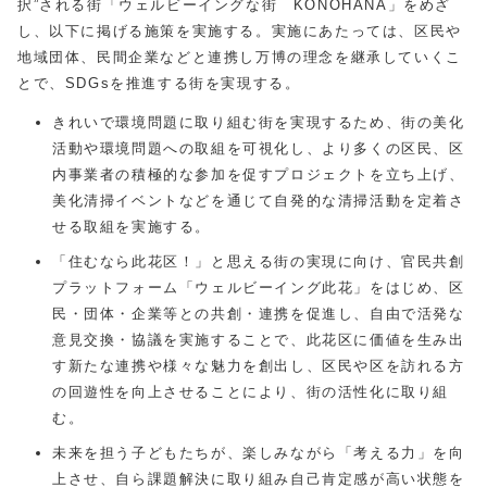
択”される街「ウェルビーイングな街
KONOHANA
」をめざ
し、以下に掲げる施策を実施する。実施にあたっては、区民や
地域団体、民間企業などと連携し万博の理念を継承していくこ
とで、SDGsを推進する街を実現する。
きれいで環境問題に取り組む街を実現するため、街の美化
活動や環境問題への取組を可視化し、より多くの区民、区
内事業者の積極的な参加を促すプロジェクトを立ち上げ、
美化清掃イベントなどを通じて自発的な清掃活動を定着さ
せる取組を実施する。
「住むなら此花区！」と思える街の実現に向け、官民共創
プラットフォーム「ウェルビーイング此花」をはじめ、区
民・団体・企業等との共創・連携を促進し、自由で活発な
意見交換・協議を実施することで、此花区に価値を生み出
す新たな連携や様々な魅力を創出し、区民や区を訪れる方
の回遊性を向上させることにより、街の活性化に取り組
む。
未来を担う子どもたちが、楽しみながら「考える力」を向
上させ、自ら課題解決に取り組み自己肯定感が高い状態を