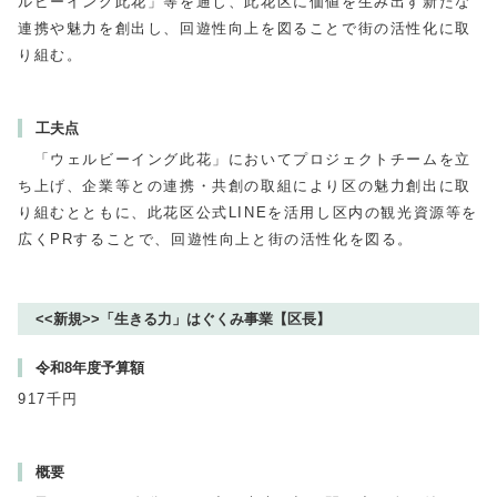
ルビーイング此花」等を通じ、此花区に価値を生み出す新たな
連携や魅力を創出し、回遊性向上を図ることで街の活性化に取
り組む。
工夫点
「ウェルビーイング此花」においてプロジェクトチームを立
ち上げ、企業等との連携・共創の取組により区の魅力創出に取
り組むとともに、此花区公式LINEを活用し区内の観光資源等を
広くPRすることで、回遊性向上と街の活性化を図る。
<<新規>>「生きる力」はぐくみ事業【区長】
令和8年度予算額
917千円
概要