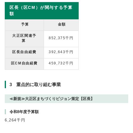
区長（区CM）が関与する予算
額
予算
金額
大正区関連予
852,375千円
算
区長自由経費
392,643千円
区CM自由経費
459,732千円
3 重点的に取り組む事業
≪新規≫大正区まちづくりビジョン策定【区長】
令和8年度予算額
6,264千円