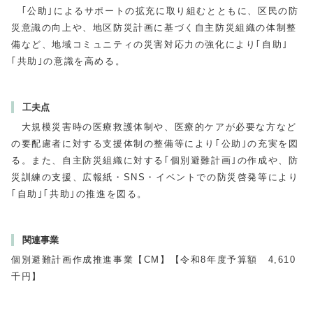
｢公助｣によるサポートの拡充に取り組むとともに、区民の防
災意識の向上や、地区防災計画に基づく自主防災組織の体制整
備など、地域コミュニティの災害対応力の強化により｢自助｣
｢共助｣の意識を高める。
工夫点
大規模災害時の医療救護体制や、医療的ケアが必要な方など
の要配慮者に対する支援体制の整備等により｢公助｣の充実を図
る。また、自主防災組織に対する｢個別避難計画｣の作成や、防
災訓練の支援、広報紙・SNS・イベントでの防災啓発等により
｢自助｣｢共助｣の推進を図る。
関連事業
個別避難計画作成推進事業【CM】【令和8年度予算額 4,610
千円】