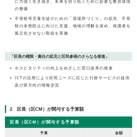
に力強く生き抜き、未来を切り拓くために必要な教育環境
の整備
不登校等児童生徒のための「居場所づくり」の拡充、不登
校の未然防止に向けた支援、地域の理解を深め、保護者を
孤立化させない取組を実施
「区長の権限・責任の拡充と区民参画のさらなる推進」
ホスピタリティの向上をめざした窓口改革の推進
ICTの活用により区民ニーズに応じた行政サービスの提供
及び双方向の情報交流
2 区長（区CM）が関与する予算額
区長（区CM）が関与する予算額
予算
金額