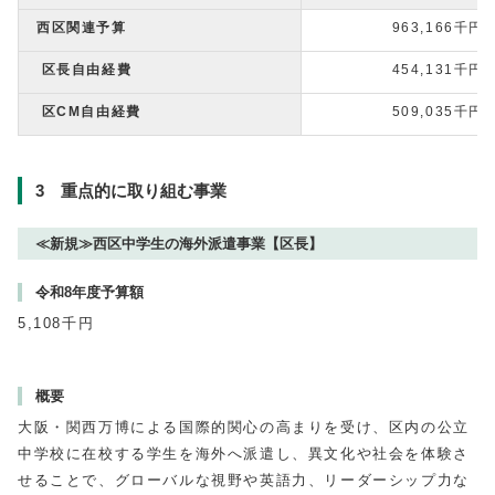
西区関連予算
963,166千円
区長自由経費
454,131千円
区CM自由経費
509,035千円
3 重点的に取り組む事業
≪新規≫西区中学生の海外派遣事業【区長】
令和8年度予算額
5,108千円
概要
大阪・関西万博による国際的関心の高まりを受け、区内の公立
中学校に在校する学生を海外へ派遣し、異文化や社会を体験さ
せることで、グローバルな視野や英語力、リーダーシップ力な