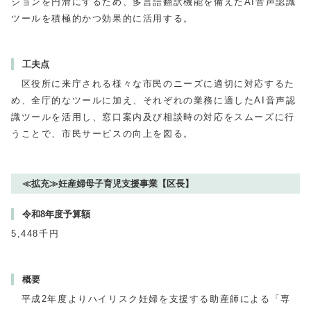
ションを円滑にするため、多言語翻訳機能を備えたAI音声認識
ツールを積極的かつ効果的に活用する。
工夫点
区役所に来庁される様々な市民のニーズに適切に対応するた
め、全庁的なツールに加え、それぞれの業務に適したAI音声認
識ツールを活用し、窓口案内及び相談時の対応をスムーズに行
うことで、市民サービスの向上を図る。
≪拡充≫妊産婦母子育児支援事業【区長】
令和8年度予算額
5,448千円
概要
平成2年度よりハイリスク妊婦を支援する助産師による「専