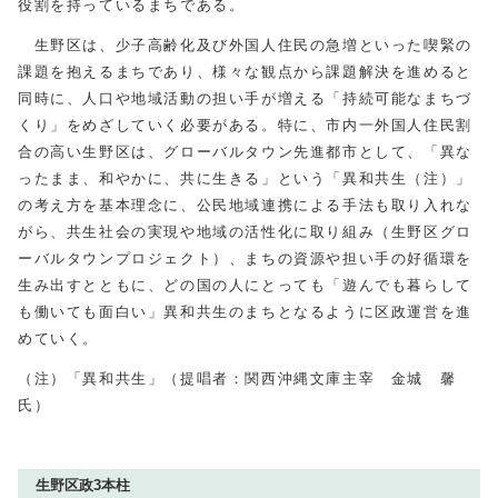
役割を持っているまちである。
生野区は、少子高齢化及び外国人住民の急増といった喫緊の
課題を抱えるまちであり、様々な観点から課題解決を進めると
同時に、人口や地域活動の担い手が増える「持続可能なまちづ
くり」をめざしていく必要がある。特に、市内一外国人住民割
合の高い生野区は、グローバルタウン先進都市として、「異な
ったまま、和やかに、共に生きる」という「異和共生（注）」
の考え方を基本理念に、公民地域連携による手法も取り入れな
がら、共生社会の実現や地域の活性化に取り組み（生野区グロ
ーバルタウンプロジェクト）、まちの資源や担い手の好循環を
生み出すとともに、どの国の人にとっても「遊んでも暮らして
も働いても面白い」異和共生のまちとなるように区政運営を進
めていく。
（注）「異和共生」（提唱者：関西沖縄文庫主宰 金城 馨
氏）
生野区政3本柱