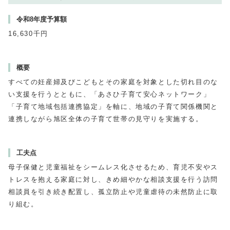
令和8年度予算額
16,630千円
概要
すべての妊産婦及びこどもとその家庭を対象とした切れ目のな
い支援を行うとともに、「あさひ子育て安心ネットワーク」
「子育て地域包括連携協定」を軸に、地域の子育て関係機関と
連携しながら旭区全体の子育て世帯の見守りを実施する。
工夫点
母子保健と児童福祉をシームレス化させるため、育児不安やス
トレスを抱える家庭に対し、きめ細やかな相談支援を行う訪問
相談員を引き続き配置し、孤立防止や児童虐待の未然防止に取
り組む。