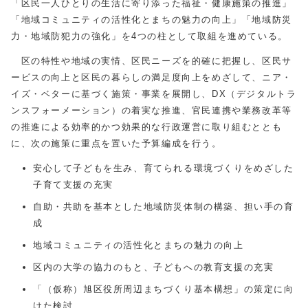
「区民一人ひとりの生活に寄り添った福祉・健康施策の推進」
「地域コミュニティの活性化とまちの魅力の向上」「地域防災
力・地域防犯力の強化」を4つの柱として取組を進めている。
区の特性や地域の実情、区民ニーズを的確に把握し、区民サ
ービスの向上と区民の暮らしの満足度向上をめざして、ニア・
イズ・ベターに基づく施策・事業を展開し、DX（デジタルトラ
ンスフォーメーション）の着実な推進、官民連携や業務改革等
の推進による効率的かつ効果的な行政運営に取り組むととも
に、次の施策に重点を置いた予算編成を行う。
安心して子どもを生み、育てられる環境づくりをめざした
子育て支援の充実
自助・共助を基本とした地域防災体制の構築、担い手の育
成
地域コミュニティの活性化とまちの魅力の向上
区内の大学の協力のもと、子どもへの教育支援の充実
「（仮称）旭区役所周辺まちづくり基本構想」の策定に向
けた検討