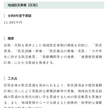
地域防災事業【区長】
令和8年度予算額
11,845千円
概要
自助・共助を基本とした地域防災体制の構築を目的に、「防災
啓発」「防災訓練・研修」「防災拠点の整備・充実」「小中学
生に対する防災教育」「医療機関等との連携」「連携個別避難
計画」にかかる取組を推進する。
工夫点
区民全体が防災意識を深められるよう、防災講演会や個別避難
計画に沿ったより実践的な避難訓練等の実施、地域自主防災組
織の育成や次世代の担い手を育成するための防災教育を実施す
る。また、地域実情やニーズを踏まえた効果的・効率的な備蓄