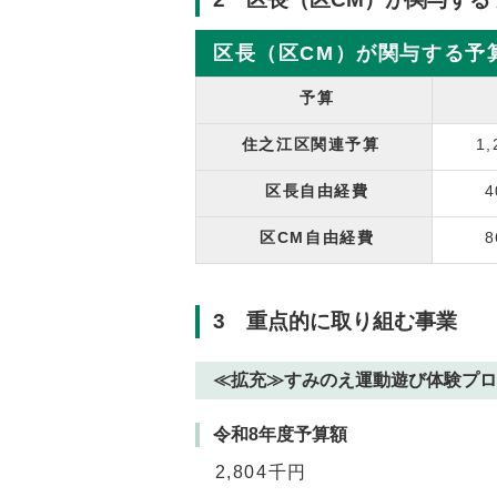
区長（区CM）が関与する予
予算
住之江区関連予算
1
区長自由経費
4
区CM自由経費
8
3 重点的に取り組む事業
≪拡充≫すみのえ運動遊び体験プロ
令和8年度予算額
2,804千円