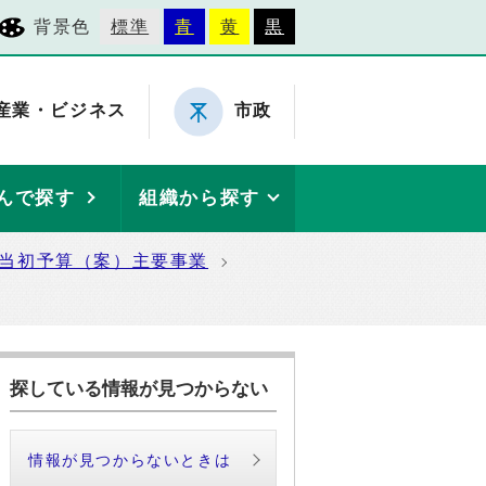
背景色
標準
青
黄
黒
産業・ビジネス
市政
んで探す
組織から探す
度当初予算（案）主要事業
探している情報が見つからない
情報が見つからないときは