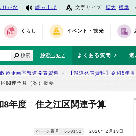
ふりがな
読み上げ
文字サイズ
拡大
標準
くらし
イベント・観光
よくある質問
選
検索
検索ヘルプ
政策企画室報道発表資料
【報道発表資料】令和8年
江区関連予算（案）概要
和8年度 住之江区関連予算
ページ番号：669152
2026年2月19日