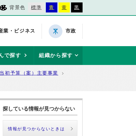
背景色
標準
青
黄
黒
産業・ビジネス
市政
んで探す
組織から探す
度当初予算（案）主要事業
探している情報が見つからない
情報が見つからないときは