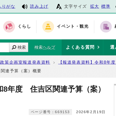
ふりがな
読み上げ
文字サイズ
拡大
標準
くらし
イベント・観光
よくある質問
選
検索
検索ヘルプ
政策企画室報道発表資料
【報道発表資料】令和8年
区関連予算（案）概要
和8年度 住吉区関連予算（案）
ページ番号：669153
2026年2月19日