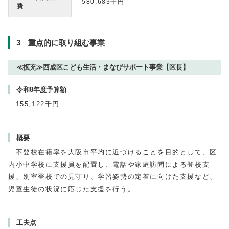
580,683千円
費
3 重点的に取り組む事業
≪拡充≫西成区こども生活・まなびサポート事業【区長】
令和8年度予算額
155,122千円
概要
不登校在籍率を大阪市平均に近づけることを目的として、区
内小中学校に支援員を配置し、電話や家庭訪問による登校支
援、別室登校での見守り、学習姿勢の定着に向けた支援など、
児童生徒の状況に応じた支援を行う。
工夫点