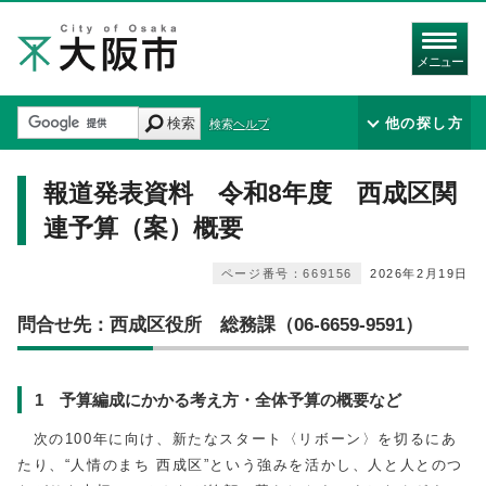
メニュー
検索
他の探し方
検索ヘルプ
報道発表資料 令和8年度 西成区関
連予算（案）概要
ページ番号：669156
2026年2月19日
問合せ先：西成区役所 総務課（06-6659-9591）
1 予算編成にかかる考え方・全体予算の概要など
次の
100
年に向け、新たなスタート〈リボーン〉を切るにあ
たり、“人情のまち 西成区”という強みを活かし、人と人とのつ